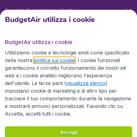
Servizio di assistenza clienti
BudgetAir utilizza i cookie
BudgetAir.it
BudgetAir utilizza i cookie
Utilizziamo cookie e tecnologie simili come specificato
Siti internazionali
nella nostra
politica sui cookie
. I cookie funzionali
garantiscono il corretto funzionamento dei nostri siti
web e i cookie analitici migliorano l'esperienza
dell'utente. Le terze parti (
visualizza elenco
)
impostano cookie di marketing e di altro tipo per
tracciare il tuo comportamento durante la navigazione
e mostrarti annunci personalizzati. Facendo clic su
Accetta, accetti tutti i cookie.
Dichiarazione di accessibilità
Condizioni
Esonero di responsabilità
Privacy
Cookie
Accept