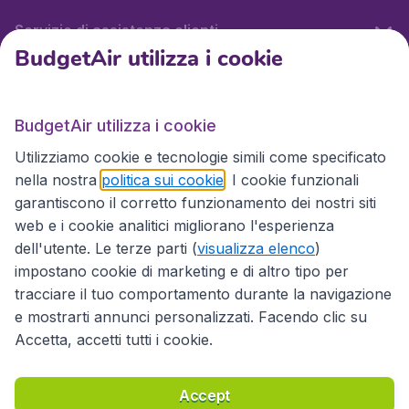
Servizio di assistenza clienti
BudgetAir utilizza i cookie
BudgetAir.it
BudgetAir utilizza i cookie
Utilizziamo cookie e tecnologie simili come specificato
Siti internazionali
nella nostra
politica sui cookie
. I cookie funzionali
garantiscono il corretto funzionamento dei nostri siti
web e i cookie analitici migliorano l'esperienza
dell'utente. Le terze parti (
visualizza elenco
)
impostano cookie di marketing e di altro tipo per
tracciare il tuo comportamento durante la navigazione
e mostrarti annunci personalizzati. Facendo clic su
Accetta, accetti tutti i cookie.
Dichiarazione di accessibilità
Condizioni
Esonero di responsabilità
Privacy
Cookie
Accept