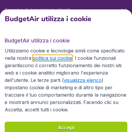
Servizio di assistenza clienti
BudgetAir utilizza i cookie
BudgetAir.it
BudgetAir utilizza i cookie
Utilizziamo cookie e tecnologie simili come specificato
Siti internazionali
nella nostra
politica sui cookie
. I cookie funzionali
garantiscono il corretto funzionamento dei nostri siti
web e i cookie analitici migliorano l'esperienza
dell'utente. Le terze parti (
visualizza elenco
)
impostano cookie di marketing e di altro tipo per
tracciare il tuo comportamento durante la navigazione
e mostrarti annunci personalizzati. Facendo clic su
Accetta, accetti tutti i cookie.
Dichiarazione di accessibilità
Condizioni
Esonero di responsabilità
Privacy
Cookie
Accept