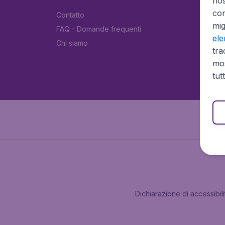
no
cor
Contatto
mig
FAQ - Domande frequenti
el
Chi siamo
tra
mos
tut
Dichiarazione di accessibili