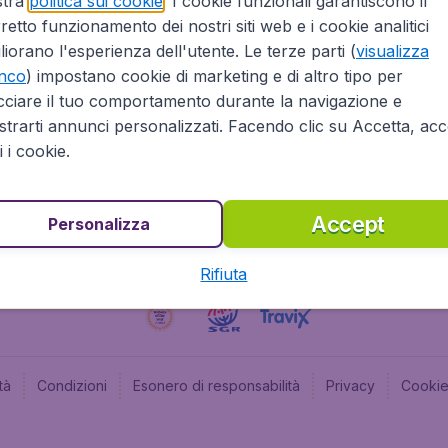
stra
politica sui cookie
. I cookie funzionali garantiscono il
retto funzionamento dei nostri siti web e i cookie analitici
Affiliazioni
Budge
liorano l'esperienza dell'utente. Le terze parti (
visualizza
Informazioni Legali
Budge
enco
) impostano cookie di marketing e di altro tipo per
Opportunità professionali
Budge
cciare il tuo comportamento durante la navigazione e
Budge
trarti annunci personalizzati. Facendo clic su Accetta, acce
Flugl
ti i cookie.
Accept
Personalizza
Rifiuta
tà
Condizioni
Esonero di responsabilità
Privacy
Cooki