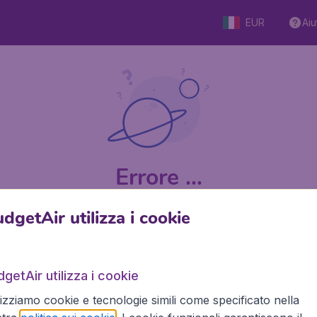
EUR
Aiu
Errore ...
dgetAir utilizza i cookie
9 su 5
su Trustpilot
Basato su
getAir utilizza i cookie
lizziamo cookie e tecnologie simili come specificato nella
BudgetAir.it
Siti