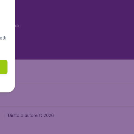
tAir.es
tAir.fr
tAir.co.uk
tAir.nl
tti
aden.de
e
Diritto d'autore © 2026