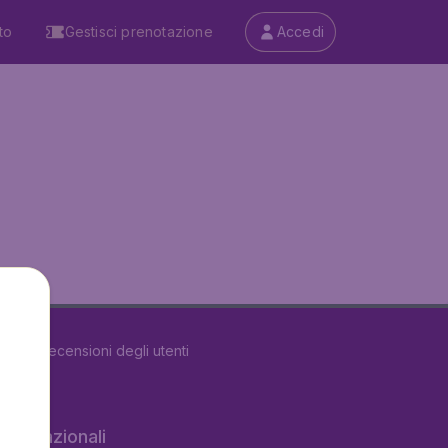
to
Gestisci prenotazione
Accedi
5490
recensioni degli utenti
 internazionali