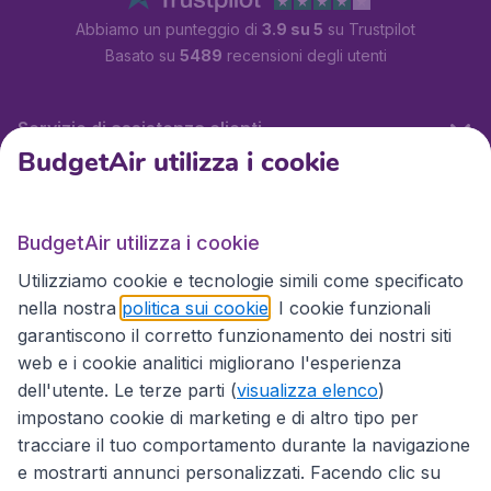
Abbiamo un punteggio di
3.9 su 5
su Trustpilot
Basato su
5489
recensioni degli utenti
Servizio di assistenza clienti
BudgetAir utilizza i cookie
BudgetAir.it
BudgetAir utilizza i cookie
Utilizziamo cookie e tecnologie simili come specificato
Siti internazionali
nella nostra
politica sui cookie
. I cookie funzionali
garantiscono il corretto funzionamento dei nostri siti
web e i cookie analitici migliorano l'esperienza
dell'utente. Le terze parti (
visualizza elenco
)
impostano cookie di marketing e di altro tipo per
tracciare il tuo comportamento durante la navigazione
e mostrarti annunci personalizzati. Facendo clic su