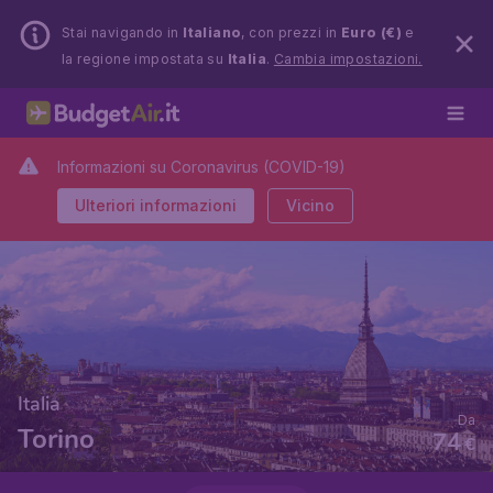
Stai navigando in
Italiano
, con prezzi in
Euro (€)
e
la regione impostata su
Italia
.
Cambia impostazioni.
Informazioni su Coronavirus (COVID-19)
Ulteriori informazioni
Vicino
Italia
Da
Torino
74
€