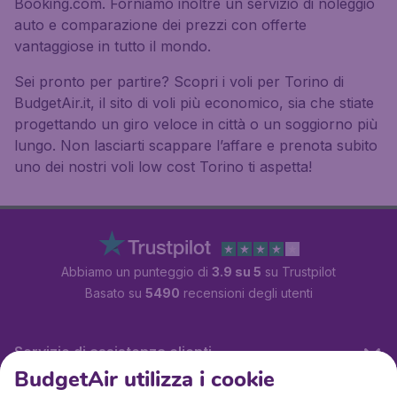
Booking.com. Forniamo inoltre un servizio di noleggio
auto e comparazione dei prezzi con offerte
vantaggiose in tutto il mondo.
Sei pronto per partire? Scopri i voli per Torino di
BudgetAir.it, il sito di voli più economico, sia che stiate
progettando un giro veloce in città o un soggiorno più
lungo. Non lasciarti scappare l’affare e prenota subito
uno dei nostri voli low cost Torino ti aspetta!
Abbiamo un punteggio di
3.9 su 5
su Trustpilot
Basato su
5490
recensioni degli utenti
Servizio di assistenza clienti
BudgetAir utilizza i cookie