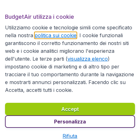
BudgetAir.it
BudgetAir utilizza i cookie
Utilizziamo cookie e tecnologie simili come specificato
Siti internazionali
nella nostra
politica sui cookie
. I cookie funzionali
garantiscono il corretto funzionamento dei nostri siti
web e i cookie analitici migliorano l'esperienza
dell'utente. Le terze parti (
visualizza elenco
)
impostano cookie di marketing e di altro tipo per
tracciare il tuo comportamento durante la navigazione
e mostrarti annunci personalizzati. Facendo clic su
Accetta, accetti tutti i cookie.
Dichiarazione di accessibilità
Condizioni
Esonero di responsabilità
Privacy
Cookie
Accept
Diritto d'autore © 2026
Personalizza
Rifiuta