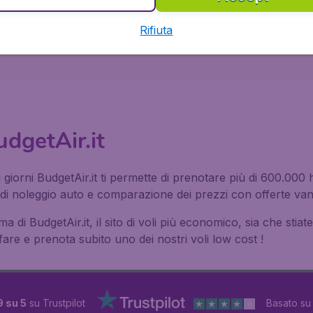
Rifiuta
Montgomery
BudgetAir.it
giorni BudgetAir.it ti permette di prenotare più di 600.000 h
i noleggio auto e comparazione dei prezzi con offerte vant
a di BudgetAir.it, il sito di voli più economico, sia che stia
fare e prenota subito uno dei nostri voli low cost !
9 su 5
su Trustpilot
Basato s