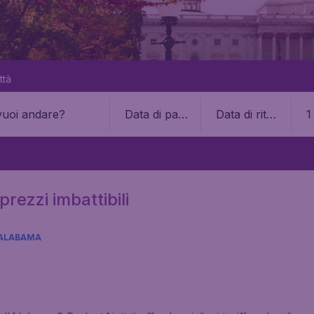
ttà
Data di part
Data di ritor
1
enza
no
rezzi imbattibili
ALABAMA