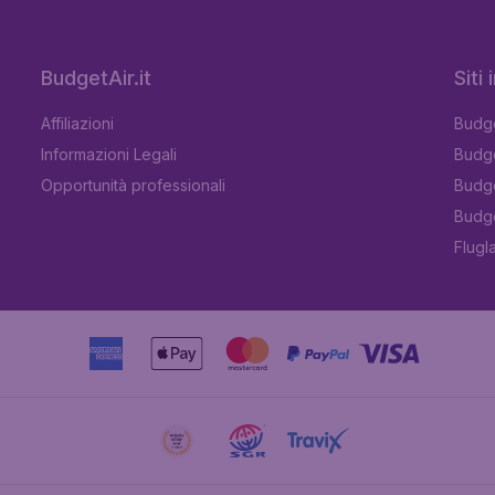
BudgetAir.it
Siti
Affiliazioni
Budge
Informazioni Legali
Budge
Opportunità professionali
Budge
Budge
Flugl