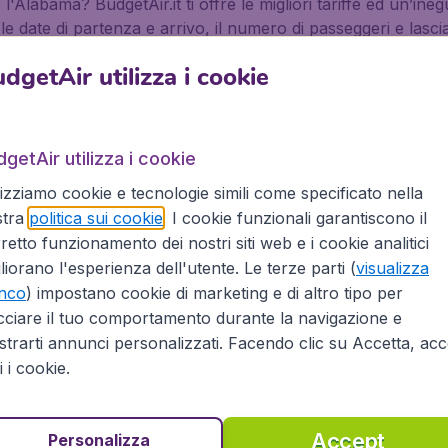
'Alabama? BudgetAir.it ti offre le migliori tariffe ed un’ineg
e date di partenza e arrivo, il numero di passeggeri e lascia a
 risultati per i voli per l'Alabama, tagliato su misura per le
dgetAir utilizza i cookie
st per l'Alabama da tutti i principali aeroporti d’Italia, inc
agnie aeree, incluse , EasyJet, Vueling, KLM e Lufthansa.
abama, per affari o per relax
getAir utilizza i cookie
lizziamo cookie e tecnologie simili come specificato nella
stra
politica sui cookie
. I cookie funzionali garantiscono il
o per relax, non importa se da solo, con amici o con la tua 
retto funzionamento dei nostri siti web e i cookie analitici
tre 500 compagnie aeree, incluse le low-cost, per più di 10.00
liorano l'esperienza dell'utente. Le terze parti (
visualizza
principale aereoporto in Italia. Prenota il tuo volo dall’Ital
enco
) impostano cookie di marketing e di altro tipo per
sicurezza che il nostro know how può darti:
cciare il tuo comportamento durante la navigazione e
trarti annunci personalizzati. Facendo clic su Accetta, acce
ti i cookie.
azie alla partnership con Booking.com
Accept
Personalizza