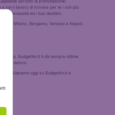
uagliabile servizio di prenotazione!
 noi il lavoro di trovare per te i voli più
 tue necessità ed i tuoi desideri.
lusi Roma, Milano, Bergamo, Venezia e Napoli.
famiglia, BudgetAir.it ti dà sempre ottime
0 destinazioni.
ia per l'Alabama oggi su BudgetAir.it e
tti