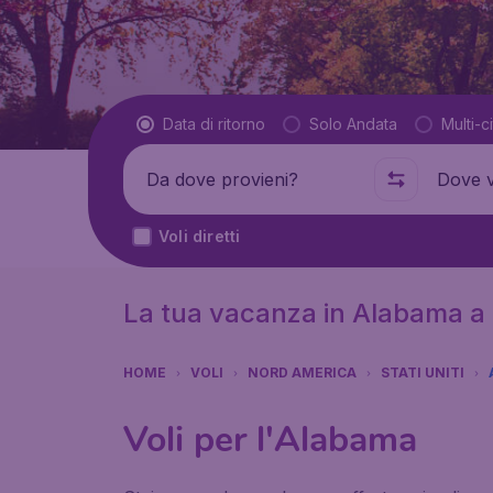
Tipo di volo
Data di ritorno
Solo Andata
Multi-ci
Partenza da
Dove
Voli diretti
La tua vacanza in Alabama a p
HOME
VOLI
NORD AMERICA
STATI UNITI
Voli per l'Alabama