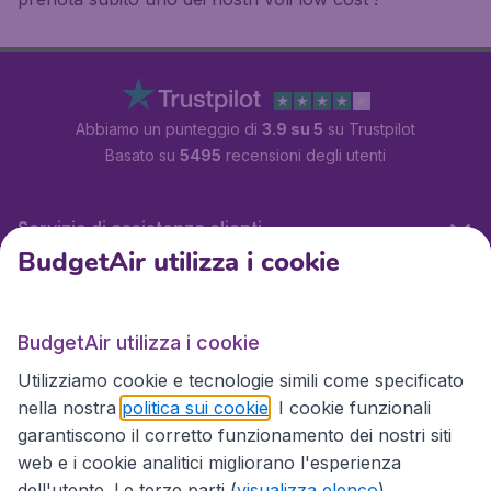
Abbiamo un punteggio di
3.9 su 5
su Trustpilot
Basato su
5495
recensioni degli utenti
Servizio di assistenza clienti
BudgetAir utilizza i cookie
BudgetAir.it
BudgetAir utilizza i cookie
Utilizziamo cookie e tecnologie simili come specificato
Siti internazionali
nella nostra
politica sui cookie
. I cookie funzionali
garantiscono il corretto funzionamento dei nostri siti
web e i cookie analitici migliorano l'esperienza
dell'utente. Le terze parti (
visualizza elenco
)