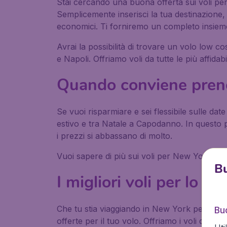
Stai cercando una buona offerta sui voli per l
Semplicemente inserisci la tua destinazione, l
economici. Ti forniremo un completo insieme di
Avrai la possibilità di trovare un volo low co
e Napoli. Offriamo voli da tutte le più affid
Quando conviene preno
Se vuoi risparmiare e sei flessibile sulle date
estivo e tra Natale a Capodanno. In questo 
i prezzi si abbassano di molto.
Vuoi sapere di più sui voli per New York
Leg
Bu
I migliori voli per lo s
Che tu stia viaggiando in New York per affari
Bud
offerte per il tuo volo. Offriamo i voli di ol