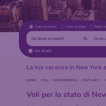
Tipo di volo
Data di ritorno
Solo Andata
Multi-ci
Partenza da
Dove
Voli diretti
La tua vacanza in New York a 
HOME
VOLI
NORD AMERICA
STATI UNITI
Voli per lo stato di Ne