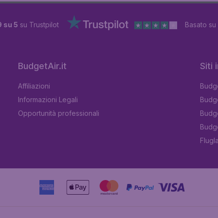
9 su 5
su Trustpilot
Basato su
BudgetAir.it
Siti
Affiliazioni
Budge
Informazioni Legali
Budge
Opportunità professionali
Budge
Budge
Flugl