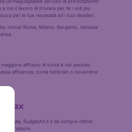
 ed un’ineguagliabile servizio di prenotazione!
 noi il lavoro di trovare per te i voli più
sura per le tue necessità ed i tuoi desideri.
Italia, inclusi Roma, Milano, Bergamo, Venezia
hansa.
 maggiore afflusso di turisti è nel periodo
di bassa affluenza, come febbraio o novembre
 relax
 famiglia, BudgetAir.it ti dà sempre ottime
0 destinazioni.