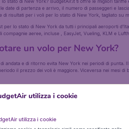
o stato di New York? BudgetAir.it ti offre le migliori tariffe
e date di partenza e arrivo, il numero di passeggeri e lascia a
 risultati per i voli per lo stato di New York, tagliato su mi
st per lo stato di New York da tutti i principali aeroporti d’
abili compagnie aeree, incluse , EasyJet, Vueling, KLM e Luft
tare un volo per New York?
 di andata e di ritorno evita New York nei periodi di punta. Il
periodo il prezzo dei voli è maggiore. Viceversa nei mesi 
gi tutte le domande frequenti
dgetAir utilizza i cookie
tato di New York, per affari o per
 o per relax, non importa se da solo, con amici o con la tua
getAir utilizza i cookie
tre 500 compagnie aeree, incluse le low-cost, per più di 10.00