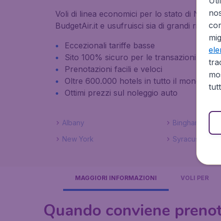
Uti
no
Voli di linea economici per lo stato di New Yo
cor
BudgetAir.it e usufruisci sia di grandi rispar
mig
Eccezionali tariffe basse
el
Sito 100% sicuro per le transazioni
tra
Prenotazioni facili e veloci
mos
Oltre 600.000 hotels in tutto il mondo gr
tut
Ottimi prezzi sul noleggio auto
Albany
Binghamton
New York
Syracuse
MAGGIORI INFORMAZIONI
VOLI PER
Quando conviene prenot