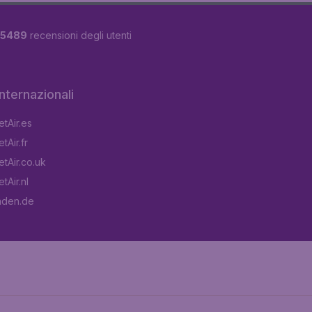
5489
recensioni degli utenti
 internazionali
tAir.es
tAir.fr
tAir.co.uk
tAir.nl
aden.de