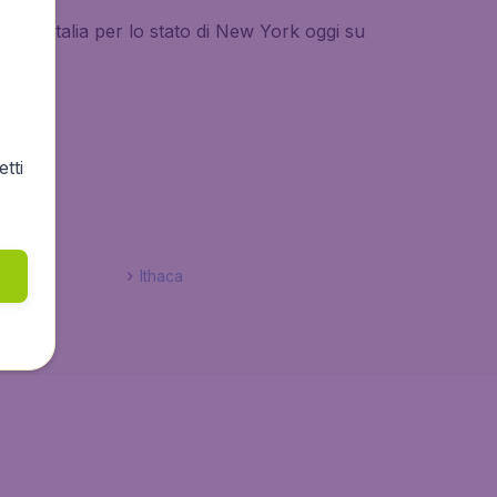
o dall’Italia per lo stato di New York oggi su
tti
Ithaca