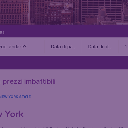
ttà
Data di part
Data di ritor
1
enza
no
prezzi imbattibili
NEW YORK STATE
w York