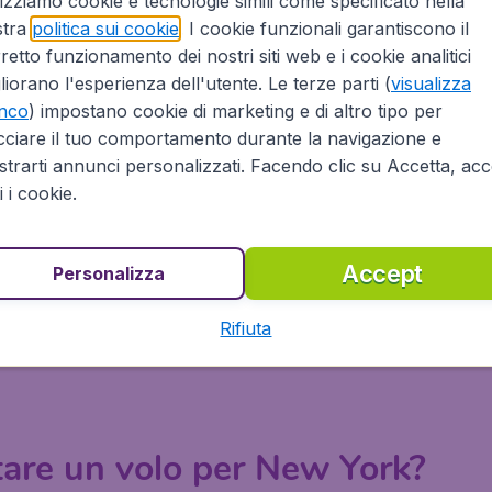
lizziamo cookie e tecnologie simili come specificato nella
stra
politica sui cookie
. I cookie funzionali garantiscono il
rk da ogni principale aereoporto in Italia. Prenota il tuo vol
retto funzionamento dei nostri siti web e i cookie analitici
mi, sia della sicurezza che il nostro know how può darti:
liorano l'esperienza dell'utente. Le terze parti (
visualizza
enco
) impostano cookie di marketing e di altro tipo per
cciare il tuo comportamento durante la navigazione e
trarti annunci personalizzati. Facendo clic su Accetta, acce
azie alla partnership con Booking.com
ti i cookie.
Accept
Personalizza
Buffalo
Corning
Rifiuta
are un volo per New York?